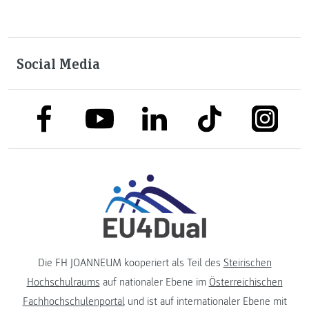
Social Media
link to facebook
link to tiktok
link to
link to linkedin
link to youtube
Die FH JOANNEUM kooperiert als Teil des
Steirischen
Hochschulraums
auf nationaler Ebene im
Österreichischen
Fachhochschulenportal
und ist auf internationaler Ebene mit