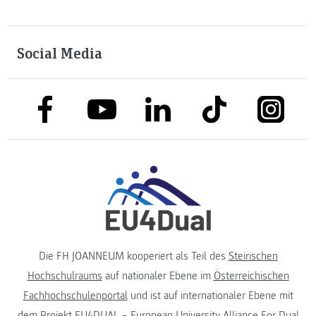
Social Media
link to facebook
link to tiktok
link to
link to linkedin
link to youtube
Die FH JOANNEUM kooperiert als Teil des
Steirischen
Hochschulraums
auf nationaler Ebene im
Österreichischen
Fachhochschulenportal
und ist auf internationaler Ebene mit
dem Projekt
EU4DUAL – European University Alliance For Dual