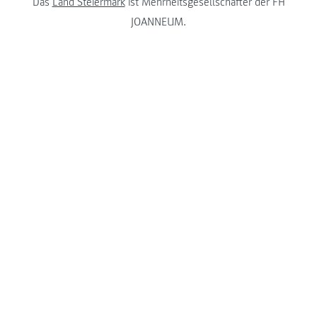
Das
Land Steiermark
ist Mehrheitsgesellschafter der FH
JOANNEUM.