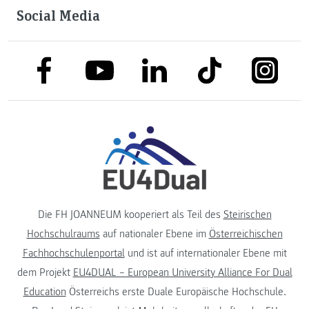
Social Media
link to facebook
link to tiktok
link to
link to linkedin
link to youtube
Die FH JOANNEUM kooperiert als Teil des
Steirischen
Hochschulraums
auf nationaler Ebene im
Österreichischen
Fachhochschulenportal
und ist auf internationaler Ebene mit
dem Projekt
EU4DUAL – European University Alliance For Dual
Education
Österreichs erste Duale Europäische Hochschule.