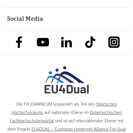
Social Media
link to facebook
link to tiktok
link to
link to linkedin
link to youtube
Die FH JOANNEUM kooperiert als Teil des
Steirischen
Hochschulraums
auf nationaler Ebene im
Österreichischen
Fachhochschulenportal
und ist auf internationaler Ebene mit
dem Projekt
EU4DUAL – European University Alliance For Dual