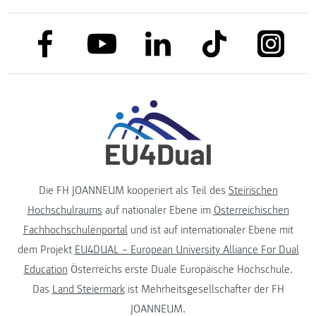
link to facebook
link to tiktok
link to
link to linkedin
link to youtube
Die FH JOANNEUM kooperiert als Teil des
Steirischen
Hochschulraums
auf nationaler Ebene im
Österreichischen
Fachhochschulenportal
und ist auf internationaler Ebene mit
dem Projekt
EU4DUAL – European University Alliance For Dual
Education
Österreichs erste Duale Europäische Hochschule.
Das
Land Steiermark
ist Mehrheitsgesellschafter der FH
JOANNEUM.