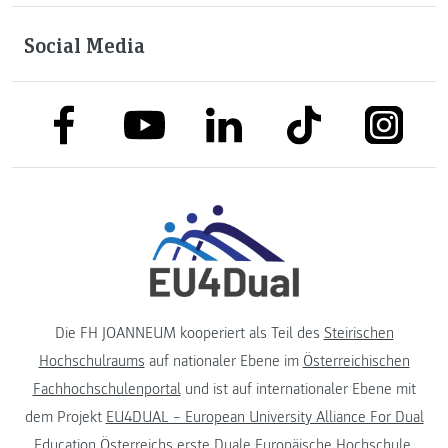
Social Media
link to facebook
link to tiktok
link to
link to linkedin
link to youtube
Die FH JOANNEUM kooperiert als Teil des
Steirischen
Hochschulraums
auf nationaler Ebene im
Österreichischen
Fachhochschulenportal
und ist auf internationaler Ebene mit
dem Projekt
EU4DUAL – European University Alliance For Dual
Education
Österreichs erste Duale Europäische Hochschule.