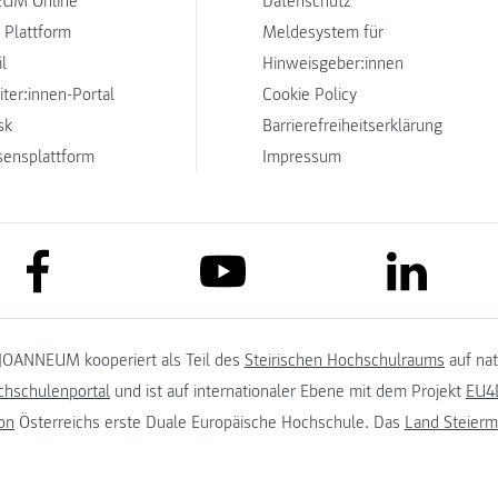
UM Online
Datenschutz
 Plattform
Meldesystem für
l
Hinweisgeber:innen
iter:innen-Portal
Cookie Policy
sk
Barrierefreiheitserklärung
sensplattform
Impressum
link to facebook
link to lin
link to youtube
JOANNEUM kooperiert als Teil des
Steirischen Hochschulraums
auf na
chschulenportal
und ist auf internationaler Ebene mit dem Projekt
EU4D
on
Österreichs erste Duale Europäische Hochschule. Das
Land Steierm