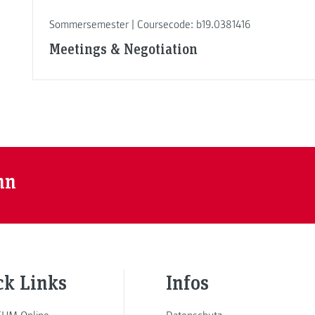
Sommersemester | Coursecode: b19.0381416
Meetings & Negotiation
nn
ck Links
Infos