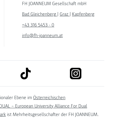
FH JOANNEUM Gesellschaft mbH
Bad Gleichenberg
|
Graz
|
Kapfenberg
+43 316 5453 - 0
info@fh-joanneum.at
link to tiktok
link to instagram
kedin
tionaler Ebene im
Österreichischen
UAL – European University Alliance For Dual
ark
ist Mehrheitsgesellschafter der FH JOANNEUM.