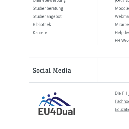
Onlinebewerbung
JOANNE
Studienberatung
Moodle
Studienangebot
Webmai
Bibliothek
Mitarbe
Karriere
Helpde
FH Wis
Social Media
Die FH 
Fachho
Educati