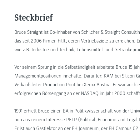
Steckbrief
Bruce Straight ist Co-Inhaber von Schilcher & Straight Consult
das seit 2006 Firmen hilft, deren Vertriebsziele zu erreichen.
wie z.B. Industrie und Technik, Lebensmittel- und Getränkeprod
Vor seinem Sprung in die Selbständigkeit arbeitete Bruce 15 Jahr
Managementpositionen innehatte. Darunter: KAM bei Silicon Gr
Verkaufsleiter Production Print bei Xerox Austria. Er war auch
erfolgreichen Börsengang an der NASDAQ im Jahr 2000 schafft
1991 erhielt Bruce einen BA in Politikwissenschaft von der Unive
nun aus reinem Interesse PELP (Political, Economic and Legal P
Er ist auch Gastlektor an der FH Joanneum, der FH Campus 02 