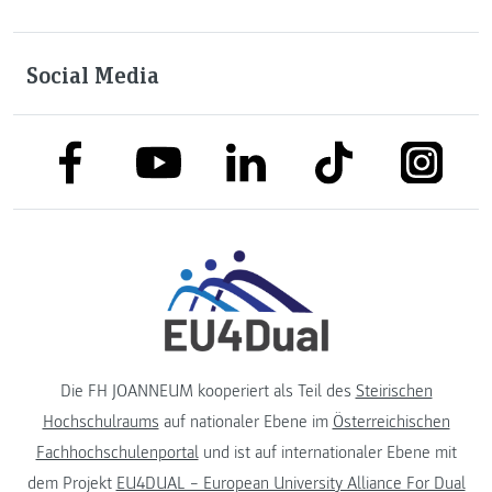
Social Media
link to facebook
link to tiktok
link to
link to linkedin
link to youtube
Die FH JOANNEUM kooperiert als Teil des
Steirischen
Hochschulraums
auf nationaler Ebene im
Österreichischen
Fachhochschulenportal
und ist auf internationaler Ebene mit
dem Projekt
EU4DUAL – European University Alliance For Dual