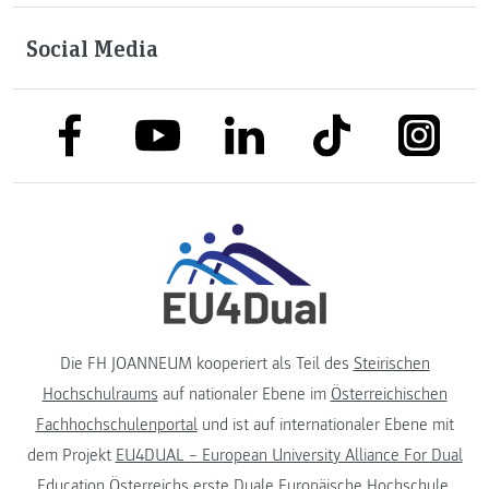
Social Media
link to facebook
link to tiktok
link to
link to linkedin
link to youtube
Die FH JOANNEUM kooperiert als Teil des
Steirischen
Hochschulraums
auf nationaler Ebene im
Österreichischen
Fachhochschulenportal
und ist auf internationaler Ebene mit
dem Projekt
EU4DUAL – European University Alliance For Dual
Education
Österreichs erste Duale Europäische Hochschule.