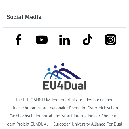
Social Media
link to facebook
link to tiktok
link to
link to linkedin
link to youtube
Die FH JOANNEUM kooperiert als Teil des
Steirischen
Hochschulraums
auf nationaler Ebene im
Österreichischen
Fachhochschulenportal
und ist auf internationaler Ebene mit
dem Projekt
EU4DUAL – European University Alliance For Dual