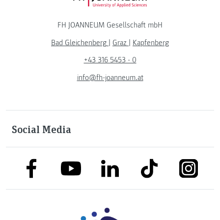
FH JOANNEUM Gesellschaft mbH
Bad Gleichenberg
|
Graz
|
Kapfenberg
+43 316 5453 - 0
info@fh-joanneum.at
Social Media
link to facebook
link to tiktok
link to
link to linkedin
link to youtube