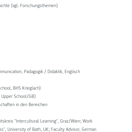
ichte (vgl. Forschungsthemen)
nication, Pädagogik / Didaktik, Englisch
School, BHS Krieglach)
et Upper School/GB)
schaften in den Bereichen
eitskreis "Intercultural Learning", Graz/Wien; Work
ks", University of Bath, UK; Faculty Advisor, German