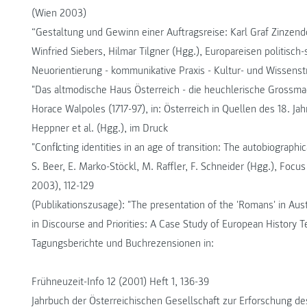
(Wien 2003)
“Gestaltung und Gewinn einer Auftragsreise: Karl Graf Zinzendo
Winfried Siebers, Hilmar Tilgner (Hgg.), Europareisen politisch-
Neuorientierung - kommunikative Praxis - Kultur- und Wissenst
"Das altmodische Haus Österreich - die heuchlerische Grossmac
Horace Walpoles (1717-97), in: Österreich in Quellen des 18. J
Heppner et al. (Hgg.), im Druck
"Conflicting identities in an age of transition: The autobiographi
S. Beer, E. Marko-Stöckl, M. Raffler, F. Schneider (Hgg.), Focu
2003), 112-129
(Publikationszusage): "The presentation of the 'Romans' in Austr
in Discourse and Priorities: A Case Study of European History
Tagungsberichte und Buchrezensionen in:
Frühneuzeit-Info 12 (2001) Heft 1, 136-39
Jahrbuch der Österreichischen Gesellschaft zur Erforschung de