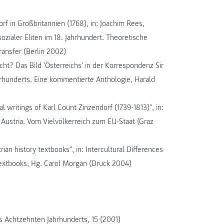
rf in Großbritannien (1768), in: Joachim Rees,
sozialer Eliten im 18. Jahrhundert. Theoretische
ransfer (Berlin 2002)
ht? Das Bild 'Österreichs' in der Korrespondenz Sir
ahrhunderts. Eine kommentierte Anthologie, Harald
cal writings of Karl Count Zinzendorf (1739-1813)", in:
s Austria. Vom Vielvölkerreich zum EU-Staat (Graz
ian history textbooks", in: Intercultural Differences
 Textbooks, Hg. Carol Morgan (Druck 2004)
s Achtzehnten Jahrhunderts, 15 (2001)