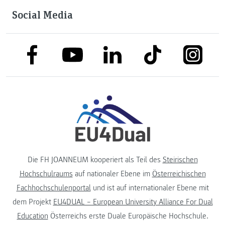
Social Media
link to facebook
link to tiktok
link to
link to linkedin
link to youtube
Die FH JOANNEUM kooperiert als Teil des
Steirischen
Hochschulraums
auf nationaler Ebene im
Österreichischen
Fachhochschulenportal
und ist auf internationaler Ebene mit
dem Projekt
EU4DUAL – European University Alliance For Dual
Education
Österreichs erste Duale Europäische Hochschule.