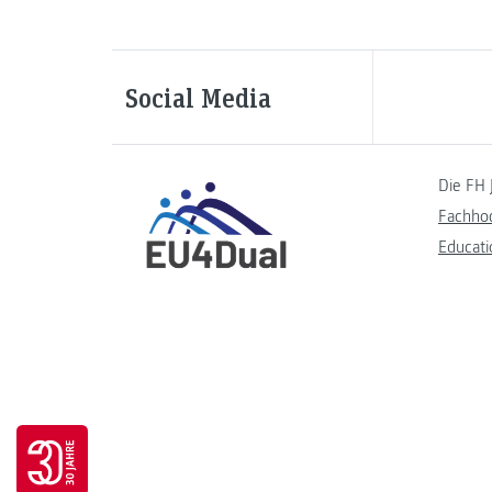
Social Media
Die FH 
Fachho
Educati
Go to 30 years FH JOANNEUM page