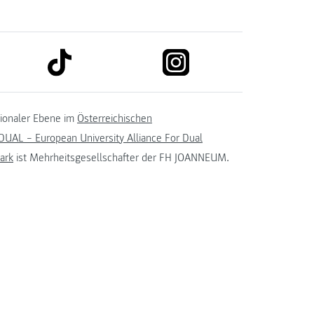
link to tiktok
link to instagram
kedin
tionaler Ebene im
Österreichischen
UAL – European University Alliance For Dual
ark
ist Mehrheitsgesellschafter der FH JOANNEUM.