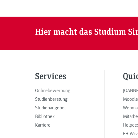
Hier macht das Studium Si
Services
Qui
Onlinebewerbung
JOANNE
Studienberatung
Moodle
Studienangebot
Webmai
Bibliothek
Mitarbe
Karriere
Helpde
FH Wis