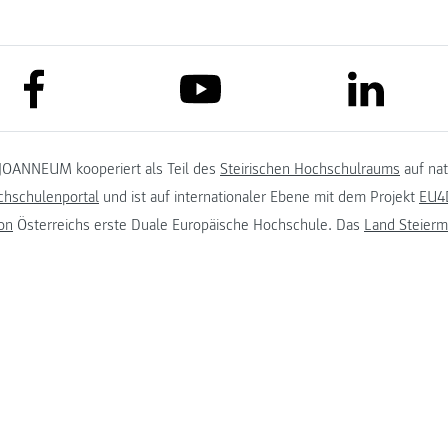
link to facebook
link to lin
link to youtube
JOANNEUM kooperiert als Teil des
Steirischen Hochschulraums
auf na
chschulenportal
und ist auf internationaler Ebene mit dem Projekt
EU4D
on
Österreichs erste Duale Europäische Hochschule. Das
Land Steierm