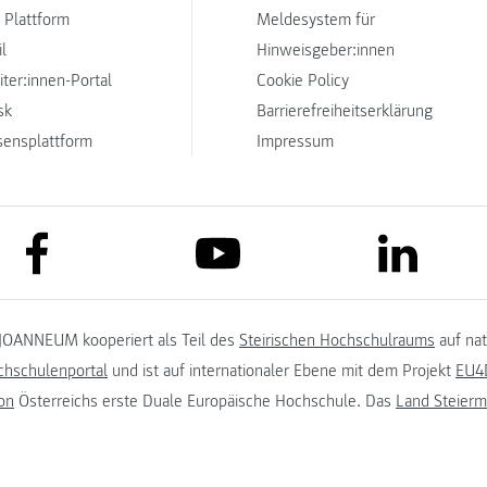
 Plattform
Meldesystem für
l
Hinweisgeber:innen
iter:innen-Portal
Cookie Policy
sk
Barrierefreiheitserklärung
sensplattform
Impressum
link to facebook
link to lin
link to youtube
JOANNEUM kooperiert als Teil des
Steirischen Hochschulraums
auf na
chschulenportal
und ist auf internationaler Ebene mit dem Projekt
EU4D
on
Österreichs erste Duale Europäische Hochschule. Das
Land Steierm