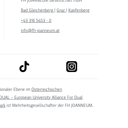
FH JOANNEUM Gesellschaft mbH
Bad Gleichenberg
|
Graz
|
Kapfenberg
+43 316 5453 - 0
info@fh-joanneum.at
link to tiktok
link to instagram
kedin
tionaler Ebene im
Österreichischen
UAL – European University Alliance For Dual
ark
ist Mehrheitsgesellschafter der FH JOANNEUM.