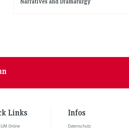
Narratives and Dramaturgy
nn
ck Links
Infos
UM Online
Datenschutz