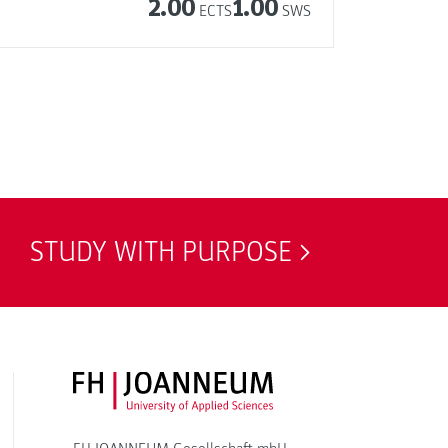
2.00
1.00
ECTS
SWS
STUDY WITH PURPOSE
FH JOANNEUM Logo