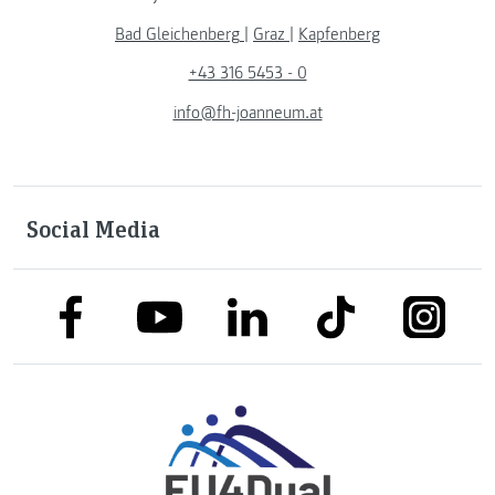
Bad Gleichenberg
|
Graz
|
Kapfenberg
+43 316 5453 - 0
info@fh-joanneum.at
Social Media
link to facebook
link to tiktok
link to
link to linkedin
link to youtube