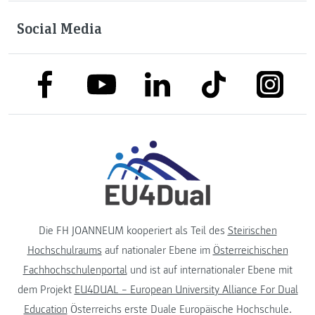
Social Media
link to facebook
link to tiktok
link to
link to linkedin
link to youtube
Die FH JOANNEUM kooperiert als Teil des
Steirischen
Hochschulraums
auf nationaler Ebene im
Österreichischen
Fachhochschulenportal
und ist auf internationaler Ebene mit
dem Projekt
EU4DUAL – European University Alliance For Dual
Education
Österreichs erste Duale Europäische Hochschule.