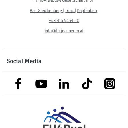
FH JOANNEUM Gesellschaft mbH
Bad Gleichenberg
|
Graz
|
Kapfenberg
+43 316 5453 - 0
info@fh-joanneum.at
Social Media
link to facebook
link to tiktok
link to
link to linkedin
link to youtube