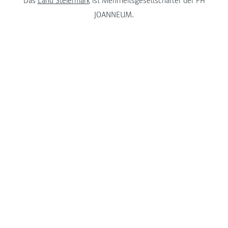
Das
Land Steiermark
ist Mehrheitsgesellschafter der FH
JOANNEUM.