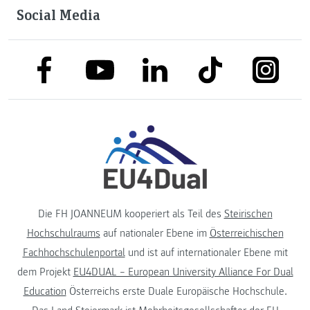
Social Media
link to facebook
link to tiktok
link to
link to linkedin
link to youtube
Die FH JOANNEUM kooperiert als Teil des
Steirischen
Hochschulraums
auf nationaler Ebene im
Österreichischen
Fachhochschulenportal
und ist auf internationaler Ebene mit
dem Projekt
EU4DUAL – European University Alliance For Dual
Education
Österreichs erste Duale Europäische Hochschule.