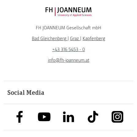
FH JOANNEUM Logo
FH JOANNEUM Gesellschaft mbH
Bad Gleichenberg
|
Graz
|
Kapfenberg
+43 316 5453 - 0
info@fh-joanneum.at
Social Media
link to facebook
link to tiktok
link to
link to linkedin
link to youtube