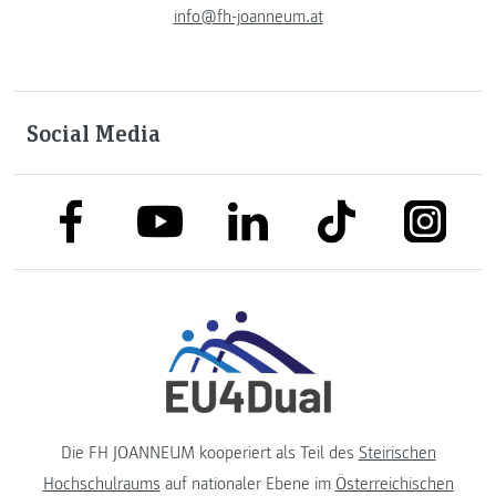
info@fh-joanneum.at
Social Media
link to facebook
link to tiktok
link to
link to linkedin
link to youtube
Die FH JOANNEUM kooperiert als Teil des
Steirischen
Hochschulraums
auf nationaler Ebene im
Österreichischen