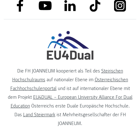
link to facebook
link to tiktok
link to
link to linkedin
link to youtube
Die FH JOANNEUM kooperiert als Teil des
Steirischen
Hochschulraums
auf nationaler Ebene im
Österreichischen
Fachhochschulenportal
und ist auf internationaler Ebene mit
dem Projekt
EU4DUAL – European University Alliance For Dual
Education
Österreichs erste Duale Europäische Hochschule.
Das
Land Steiermark
ist Mehrheitsgesellschafter der FH
JOANNEUM.