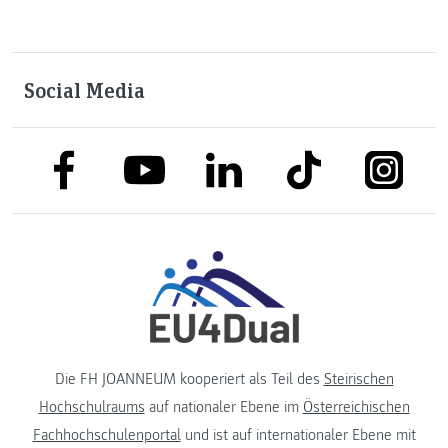
Social Media
link to facebook
link to tiktok
link to
link to linkedin
link to youtube
Die FH JOANNEUM kooperiert als Teil des
Steirischen
Hochschulraums
auf nationaler Ebene im
Österreichischen
Fachhochschulenportal
und ist auf internationaler Ebene mit