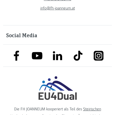
info@fh-joanneum.at
Social Media
link to facebook
link to tiktok
link to
link to linkedin
link to youtube
Die FH JOANNEUM kooperiert als Teil des
Steirischen