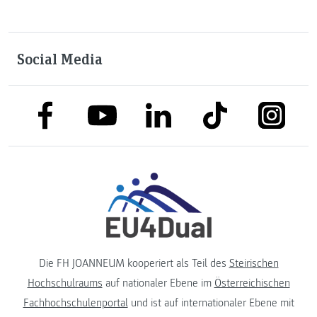
Social Media
link to facebook
link to tiktok
link to
link to linkedin
link to youtube
Die FH JOANNEUM kooperiert als Teil des
Steirischen
Hochschulraums
auf nationaler Ebene im
Österreichischen
Fachhochschulenportal
und ist auf internationaler Ebene mit