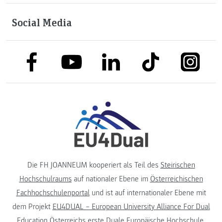
Social Media
link to facebook
link to tiktok
link to
link to linkedin
link to youtube
Die FH JOANNEUM kooperiert als Teil des
Steirischen
Hochschulraums
auf nationaler Ebene im
Österreichischen
Fachhochschulenportal
und ist auf internationaler Ebene mit
dem Projekt
EU4DUAL – European University Alliance For Dual
Education
Österreichs erste Duale Europäische Hochschule.