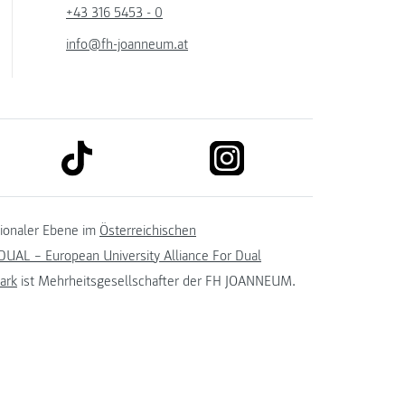
+43 316 5453 - 0
info@fh-joanneum.at
link to tiktok
link to instagram
kedin
tionaler Ebene im
Österreichischen
UAL – European University Alliance For Dual
ark
ist Mehrheitsgesellschafter der FH JOANNEUM.