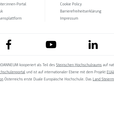
iter:innen-Portal
Cookie Policy
sk
Barrierefreiheitserklärung
sensplattform
Impressum
link to facebook
link to lin
link to youtube
JOANNEUM kooperiert als Teil des
Steirischen Hochschulraums
auf na
chschulenportal
und ist auf internationaler Ebene mit dem Projekt
EU4D
on
Österreichs erste Duale Europäische Hochschule. Das
Land Steierm