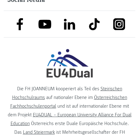
link to facebook
link to tiktok
link to
link to linkedin
link to youtube
Die FH JOANNEUM kooperiert als Teil des
Steirischen
Hochschulraums
auf nationaler Ebene im
Österreichischen
Fachhochschulenportal
und ist auf internationaler Ebene mit
dem Projekt
EU4DUAL – European University Alliance For Dual
Education
Österreichs erste Duale Europäische Hochschule.
Das
Land Steiermark
ist Mehrheitsgesellschafter der FH