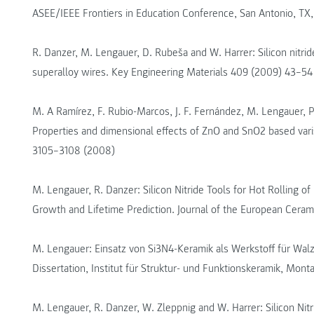
ASEE/IEEE Frontiers in Education Conference, San Antonio, TX
R. Danzer, M. Lengauer, D. Rubeša and W. Harrer: Silicon nitride
superalloy wires. Key Engineering Materials 409 (2009) 43–54
M. A Ramírez, F. Rubio-Marcos, J. F. Fernández, M. Lengauer, P
Properties and dimensional effects of ZnO and SnO2 based varis
3105–3108 (2008)
M. Lengauer, R. Danzer: Silicon Nitride Tools for Hot Rolling of
Growth and Lifetime Prediction. Journal of the European Cer
M. Lengauer: Einsatz von Si3N4-Keramik als Werkstoff für W
Dissertation, Institut für Struktur- und Funktionskeramik, Mont
M. Lengauer, R. Danzer, W. Zleppnig and W. Harrer: Silicon Nitri