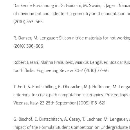
Dankende Erwähnung in: G. Guidoini, M. Swain, I. Jäger : Nano
of environment and indenter tip geometry on the indentation m
(2010) 553–565
R. Danzer, M. Lengauer: Silicon nitride materials for hot workin
(2010) 596–606
Robert Basan, Marina Franulovic, Markus Lengauer, Božidar Križ
tooth flanks. Engineering Review 30-2 (2010) 37–46
T. Fett, S. Fünfschilling, R. Oberacker, M.J. Hoffmann, M. Lenga
criterions for crack-path computation in ceramics. Proceedings
Vicenza, Italy, 23-25th September (2009) 615–621
G. Bischof, E. Bratschitsch, A. Casey, T. Lechner, M. Lengauer
Impact of the Formula Student Competition on Undergraduate R