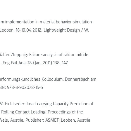
thm implementation in material behavior simulation
Leoben, 18-19.04.2012. Lightweight Design / W.
ter Zleppnig: Failure analysis of silicon nitride
s. Eng Fail Anal 18 (Jan. 2011) 138–147
 Verformungskundliches Kolloquium, Donnersbach am
SBN: 978-3-902078-15-5
W. Eichlseder: Load-carrying Capacity Prediction of
Rolling Contact Loading, Proceedings of the
els, Austria. Publisher: ASMET, Leoben, Austria