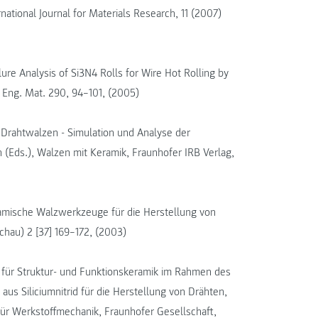
rnational Journal for Materials Research, 11 (2007)
ure Analysis of Si3N4 Rolls for Wire Hot Rolling by
 Eng. Mat. 290, 94–101, (2005)
 Drahtwalzen - Simulation und Analyse der
 (Eds.), Walzen mit Keramik, Fraunhofer IRB Verlag,
mische Walzwerk­zeu­­ge für die Her­stell­ung von
hau) 2 [37] 169–172, (2003)
 für Struktur- und Funktions­keramik im Rah­men des
s Siliciumnitrid für die Her­stellung von Drähten,
für Werkstoff­mechanik, Fraunhofer Gesellschaft,