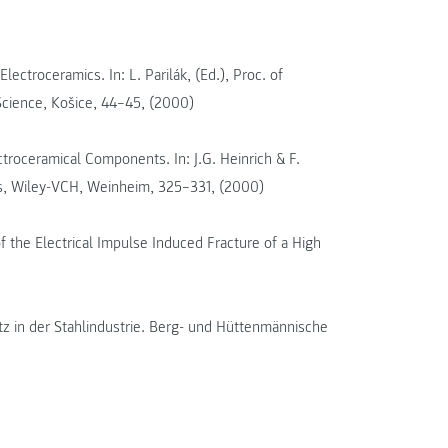
ectroceramics. In: L. Parilák, (Ed.), Proc. of
Science, Košice, 44–45, (2000)
troceramical Components. In: J.G. Hein­rich & F.
es, Wiley-VCH, Weinheim, 325–331, (2000)
 the Electrical Impulse Induced Fracture of a High
z in der Stahlindustrie. Berg- und Hütten­männische