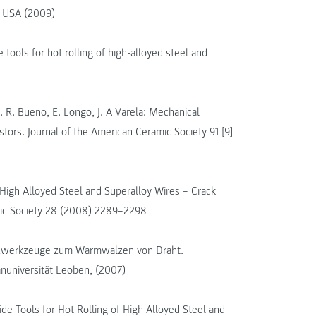
, USA (2009)
 tools for hot rolling of high-alloyed steel and
. R. Bueno, E. Longo, J. A Varela: Mechanical
tors. Journal of the American Ceramic Society 91 [9]
 High Alloy­ed Steel and Superalloy Wires – Crack
amic Society 28 (2008) 2289–2298
alzwerkzeuge zum Warmwalzen von Draht.
anuniversität Leoben, (2007)
de Tools for Hot Rolling of High Alloy­ed Steel and