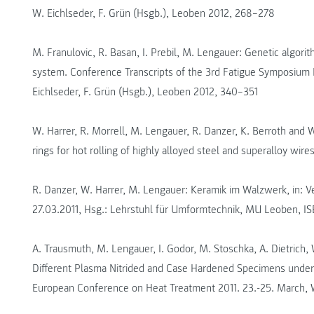
W. Eichlseder, F. Grün (Hsgb.), Leoben 2012, 268–278
M. Franulovic, R. Basan, I. Prebil, M. Lengauer: Genetic algori
system. Conference Transcripts of the 3rd Fatigue Symposium 
Eichlseder, F. Grün (Hsgb.), Leoben 2012, 340–351
W. Harrer, R. Morrell, M. Lengauer, R. Danzer, K. Berroth and Wal
rings for hot rolling of highly alloyed steel and superalloy wire
R. Danzer, W. Harrer, M. Lengauer: Keramik im Walzwerk, in:
27.03.2011, Hsg.: Lehrstuhl für Umformtechnik, MU Leoben, I
A. Trausmuth, M. Lengauer, I. Godor, M. Stoschka, A. Dietrich, 
Different Plasma Nitrided and Case Hardened Specimens under 
European Conference on Heat Treatment 2011. 23.-25. March, W