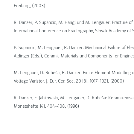
Freiburg, (2003)
R. Danzer, P. Supancic, M. Hangl und M. Lengauer: Fracture of El
International Conference on Fractography, Slovak Academy of 
P. Supancic, M. Lengauer, R. Danzer: Mechanical Failure of Elec
Aldinger (Eds.), Ceramic Materials und Components for Engin
M. Lengauer, D. Rubeša, R. Danzer: Finite Element Modelling of
Voltage Varistor. J. Eur. Cer. Soc. 20 [8], 1017–1021, (2000)
R. Danzer, F. Jabkowski, M. Lengauer, D. Rubeša: Keramikeinsat
Monatshefte 141, 404–408, (1996)