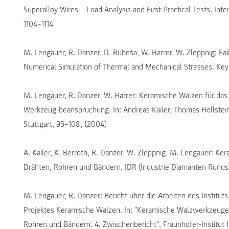
Superalloy Wires – Load Analysis and First Practical Tests. Inte
1104–1114
M. Lengauer, R. Danzer, D. Rubeša, W. Harrer, W. Zleppnig: Fail
Numerical Simulation of Thermal and Mechanical Stresses. Key
M. Lengauer, R. Danzer, W. Harrer: Keramische Walzen für das
Werkzeug-beanspruchung. In: Andreas Kailer, Thomas Hollstein
Stuttgart, 95–108, (2004)
A. Kailer, K. Berroth, R. Danzer, W. Zleppnig, M. Lengauer: Kera
Drähten, Rohren und Bändern. IDR (Industrie Diamanten Rundsc
M. Lengauer, R. Danzer: Bericht über die Arbeiten des Instituts
Projektes Keramische Walzen. In: "Keramische Walzwerkzeuge au
Rohren und Bändern. 4. Zwischenbericht", Fraunhofer-Institut 