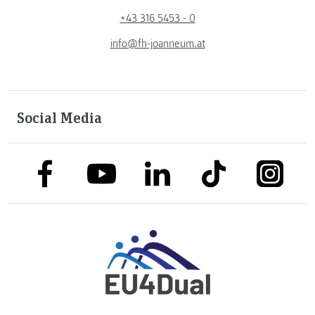
+43 316 5453 - 0
info@fh-joanneum.at
Social Media
link to facebook
link to tiktok
link to
link to linkedin
link to youtube