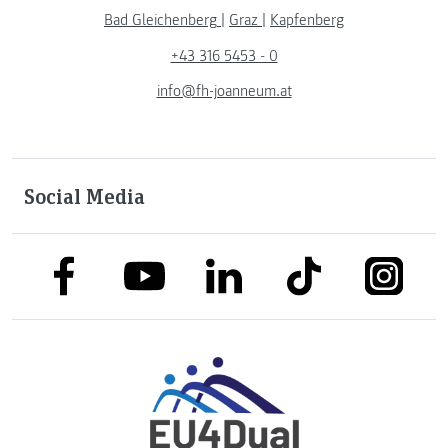
Bad Gleichenberg
|
Graz
|
Kapfenberg
+43 316 5453 - 0
info@fh-joanneum.at
Social Media
link to facebook
link to tiktok
link to
link to linkedin
link to youtube