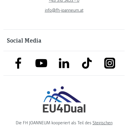
+43 316 5453 - 0
info@fh-joanneum.at
Social Media
link to facebook
link to tiktok
link to
link to linkedin
link to youtube
Die FH JOANNEUM kooperiert als Teil des
Steirischen