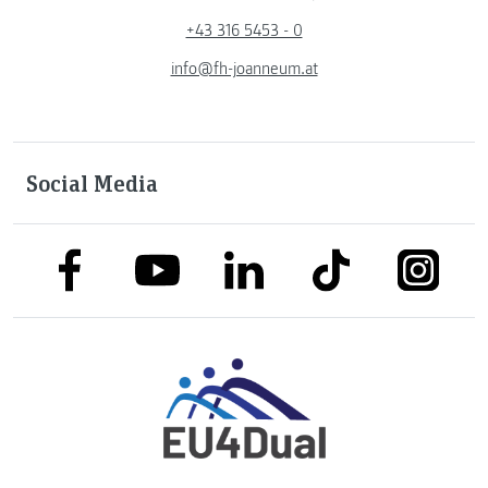
+43 316 5453 - 0
info@fh-joanneum.at
Social Media
link to facebook
link to tiktok
link to
link to linkedin
link to youtube