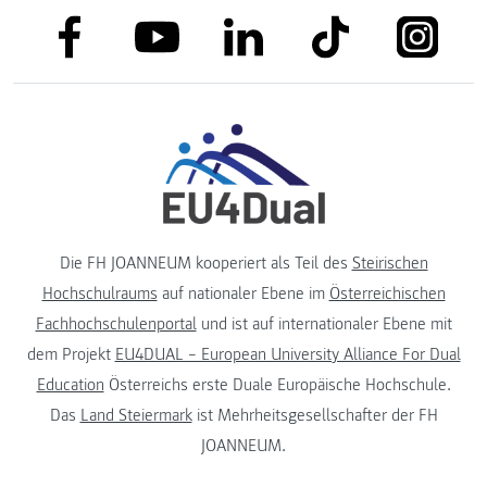
link to facebook
link to tiktok
link to
link to linkedin
link to youtube
Die FH JOANNEUM kooperiert als Teil des
Steirischen
Hochschulraums
auf nationaler Ebene im
Österreichischen
Fachhochschulenportal
und ist auf internationaler Ebene mit
dem Projekt
EU4DUAL – European University Alliance For Dual
Education
Österreichs erste Duale Europäische Hochschule.
Das
Land Steiermark
ist Mehrheitsgesellschafter der FH
JOANNEUM.