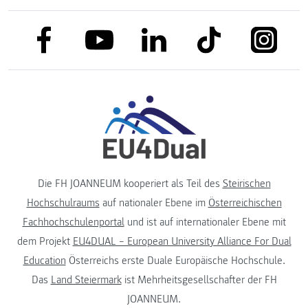
link to facebook
link to tiktok
link to
link to linkedin
link to youtube
Die FH JOANNEUM kooperiert als Teil des
Steirischen
Hochschulraums
auf nationaler Ebene im
Österreichischen
Fachhochschulenportal
und ist auf internationaler Ebene mit
dem Projekt
EU4DUAL – European University Alliance For Dual
Education
Österreichs erste Duale Europäische Hochschule.
Das
Land Steiermark
ist Mehrheitsgesellschafter der FH
JOANNEUM.