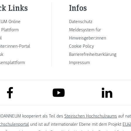
ck Links
Infos
UM Online
Datenschutz
 Plattform
Meldesystem für
l
Hinweisgeber:innen
iter:innen-Portal
Cookie Policy
sk
Barrierefreiheitserklärung
sensplattform
Impressum
link to facebook
link to lin
link to youtube
JOANNEUM kooperiert als Teil des
Steirischen Hochschulraums
auf na
chschulenportal
und ist auf internationaler Ebene mit dem Projekt
EU4D