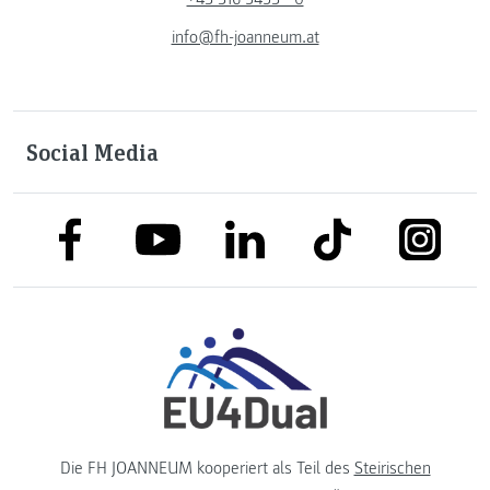
info@fh-joanneum.at
Social Media
link to facebook
link to tiktok
link to
link to linkedin
link to youtube
Die FH JOANNEUM kooperiert als Teil des
Steirischen