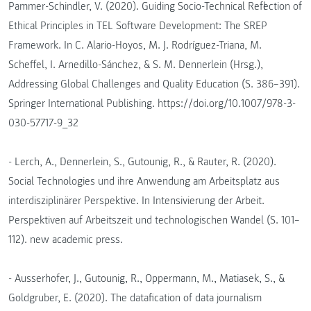
Pammer-Schindler, V. (2020). Guiding Socio-Technical Reflection of
Ethical Principles in TEL Software Development: The SREP
Framework. In C. Alario-Hoyos, M. J. Rodríguez-Triana, M.
Scheffel, I. Arnedillo-Sánchez, & S. M. Dennerlein (Hrsg.),
Addressing Global Challenges and Quality Education (S. 386–391).
Springer International Publishing. https://doi.org/10.1007/978-3-
030-57717-9_32
- Lerch, A., Dennerlein, S., Gutounig, R., & Rauter, R. (2020).
Social Technologies und ihre Anwendung am Arbeitsplatz aus
interdisziplinärer Perspektive. In Intensivierung der Arbeit.
Perspektiven auf Arbeitszeit und technologischen Wandel (S. 101–
112). new academic press.
- Ausserhofer, J., Gutounig, R., Oppermann, M., Matiasek, S., &
Goldgruber, E. (2020). The datafication of data journalism