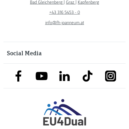
Bad Gleichenberg
|
Graz
|
Kapfenberg
+43 316 5453 - 0
info@fh-joanneum.at
Social Media
link to facebook
link to tiktok
link to
link to linkedin
link to youtube