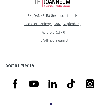
FH JOANNEUM Logo
FH JOANNEUM Gesellschaft mbH
Bad Gleichenberg
|
Graz
|
Kapfenberg
+43 316 5453 - 0
info@fh-joanneum.at
Social Media
link to facebook
link to tiktok
link to
link to linkedin
link to youtube