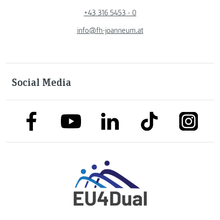
+43 316 5453 - 0
info@fh-joanneum.at
Social Media
link to facebook
link to tiktok
link to
link to linkedin
link to youtube