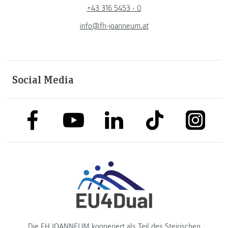
+43 316 5453 - 0
info@fh-joanneum.at
Social Media
link to facebook
link to tiktok
link to
link to linkedin
link to youtube
Die FH JOANNEUM kooperiert als Teil des
Steirischen