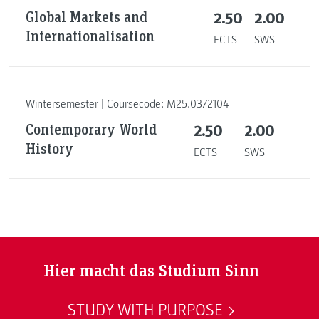
Global Markets and
2.50
2.00
Internationalisation
ECTS
SWS
Wintersemester | Coursecode: M25.0372104
Contemporary World
2.50
2.00
History
ECTS
SWS
Hier macht das Studium Sinn
STUDY WITH PURPOSE