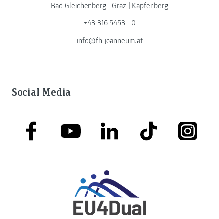
Bad Gleichenberg
|
Graz
|
Kapfenberg
+43 316 5453 - 0
info@fh-joanneum.at
Social Media
link to facebook
link to tiktok
link to
link to linkedin
link to youtube