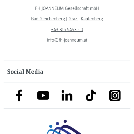
FH JOANNEUM Gesellschaft mbH
Bad Gleichenberg
|
Graz
|
Kapfenberg
+43 316 5453 - 0
info@fh-joanneum.at
Social Media
link to facebook
link to tiktok
link to
link to linkedin
link to youtube