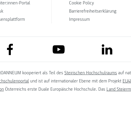
iter:innen-Portal
Cookie Policy
sk
Barrierefreiheitserklärung
sensplattform
Impressum
link to facebook
link to lin
link to youtube
JOANNEUM kooperiert als Teil des
Steirischen Hochschulraums
auf na
chschulenportal
und ist auf internationaler Ebene mit dem Projekt
EU4D
on
Österreichs erste Duale Europäische Hochschule. Das
Land Steierm