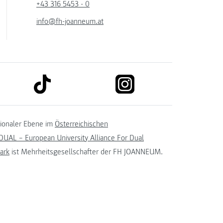
+43 316 5453 - 0
info@fh-joanneum.at
link to tiktok
link to instagram
kedin
tionaler Ebene im
Österreichischen
UAL – European University Alliance For Dual
ark
ist Mehrheitsgesellschafter der FH JOANNEUM.