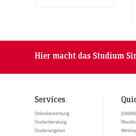
Hier macht das Studium Si
Services
Qui
Onlinebewerbung
JOANNE
Studienberatung
Moodle
Studienangebot
Webmai