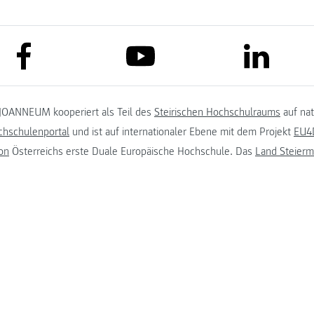
link to facebook
link to lin
link to youtube
JOANNEUM kooperiert als Teil des
Steirischen Hochschulraums
auf na
chschulenportal
und ist auf internationaler Ebene mit dem Projekt
EU4D
on
Österreichs erste Duale Europäische Hochschule. Das
Land Steierm