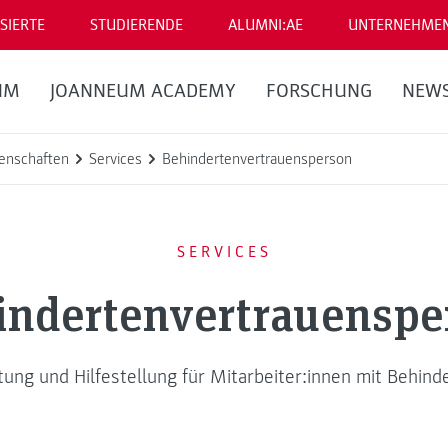
SIERTE
STUDIERENDE
ALUMNI:AE
UNTERNEHME
UM
JOANNEUM ACADEMY
FORSCHUNG
NEW
enschaften
Services
Behindertenvertrauensperson
SERVICES
indertenvertrauenspe
tung und Hilfestellung für Mitarbeiter:innen mit Behind