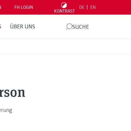
|
N
FH LOGIN
DE
EN
KONTRAST
S
ÜBER UNS
SUCHE
rson
erung