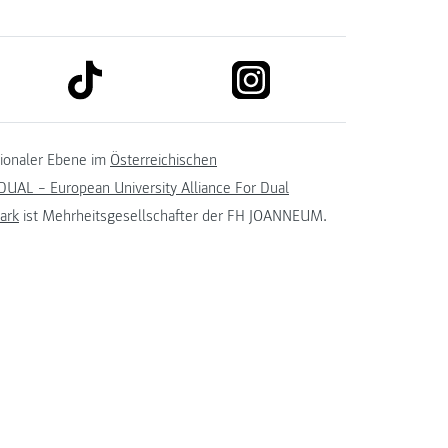
link to tiktok
link to instagram
kedin
tionaler Ebene im
Österreichischen
UAL – European University Alliance For Dual
ark
ist Mehrheitsgesellschafter der FH JOANNEUM.