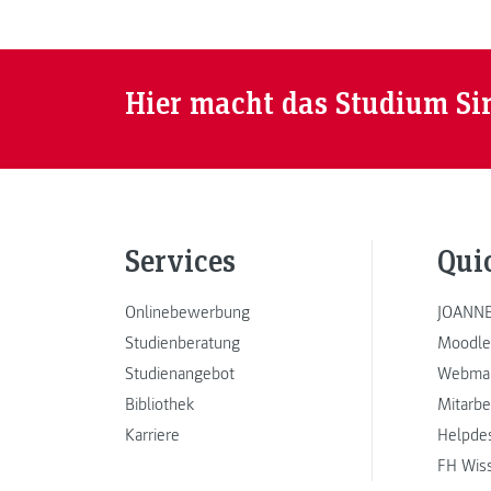
Hier macht das Studium Si
Services
Qui
Onlinebewerbung
JOANNE
Studienberatung
Moodle
Studienangebot
Webmai
Bibliothek
Mitarbe
Karriere
Helpde
FH Wis