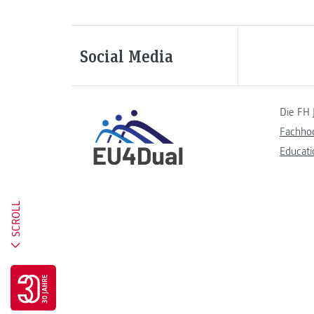
Social Media
Die FH 
Fachho
Educati
SCROLL
Go to 30 years FH JOANNEUM page