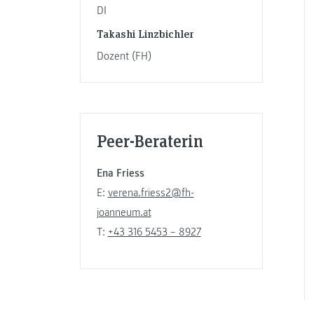
DI
Takashi Linzbichler
Dozent (FH)
Peer-Beraterin
Ena Friess
E:
verena.friess2@fh-
joanneum.at
T:
+43 316 5453 – 8927