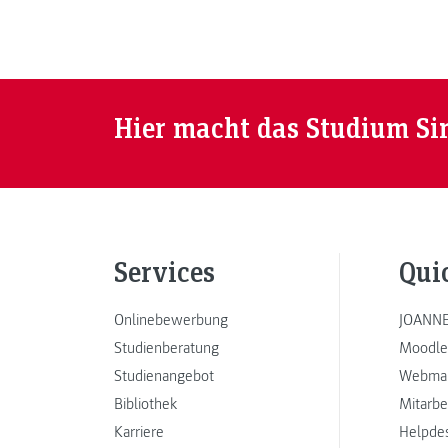
Hier macht das Studium Si
Services
Qui
Onlinebewerbung
JOANNE
Studienberatung
Moodle
Studienangebot
Webmai
Bibliothek
Mitarbe
Karriere
Helpde