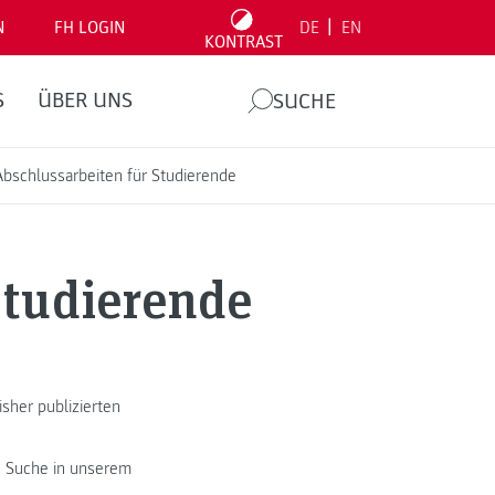
|
N
FH LOGIN
DE
EN
KONTRAST
S
ÜBER UNS
SUCHE
Abschlussarbeiten für Studierende
Studierende
sher publizierten
e Suche in unserem