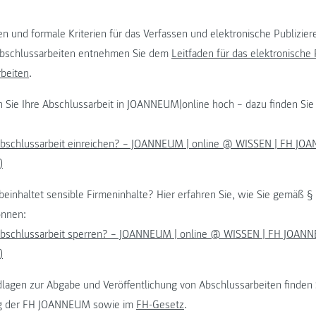
en und formale Kriterien für das Verfassen und elektronische Publizier
Abschlussarbeiten entnehmen Sie dem
Leitfaden für das elektronische 
rbeiten
.
n Sie Ihre Abschlussarbeit in JOANNEUM|online hoch – dazu finden Sie 
Abschlussarbeit einreichen? – JOANNEUM | online @ WISSEN | FH JO
)
 beinhaltet sensible Firmeninhalte? Hier erfahren Sie, wie Sie gemäß §
önnen:
Abschlussarbeit sperren? – JOANNEUM | online @ WISSEN | FH JOANN
)
dlagen zur Abgabe und Veröffentlichung von Abschlussarbeiten finden 
g
der FH JOANNEUM sowie im
FH-Gesetz
.