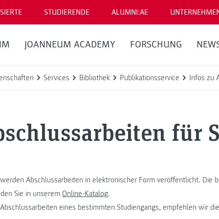
SIERTE
STUDIERENDE
ALUMNI:AE
UNTERNEHME
UM
JOANNEUM ACADEMY
FORSCHUNG
NEW
enschaften
Services
Bibliothek
Publikationsservice
Infos zu 
bschlussarbeiten für 
werden Abschlussarbeiten in elektronischer Form veröffentlicht. Die bi
nden Sie in unserem
Online-Katalog
.
 Abschlussarbeiten eines bestimmten Studiengangs, empfehlen wir di