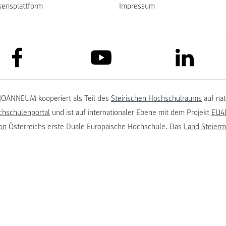
sensplattform
Impressum
link to facebook
link to lin
link to youtube
JOANNEUM kooperiert als Teil des
Steirischen Hochschulraums
auf na
chschulenportal
und ist auf internationaler Ebene mit dem Projekt
EU4D
on
Österreichs erste Duale Europäische Hochschule. Das
Land Steierm