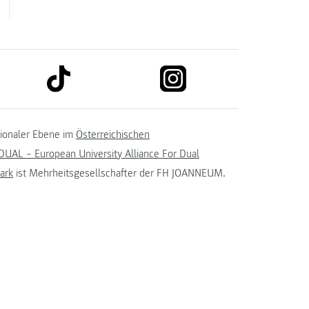
link to tiktok
link to instagram
kedin
tionaler Ebene im
Österreichischen
UAL – European University Alliance For Dual
ark
ist Mehrheitsgesellschafter der FH JOANNEUM.