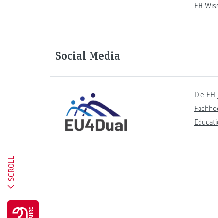
FH Wis
Social Media
Die FH 
Fachho
Educati
SCROLL
Go to 30 years FH JOANNEUM page