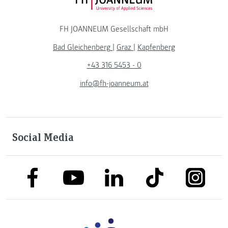
FH JOANNEUM Logo
FH JOANNEUM Gesellschaft mbH
Bad Gleichenberg
|
Graz
|
Kapfenberg
+43 316 5453 - 0
info@fh-joanneum.at
Social Media
link to facebook
link to tiktok
link to
link to linkedin
link to youtube