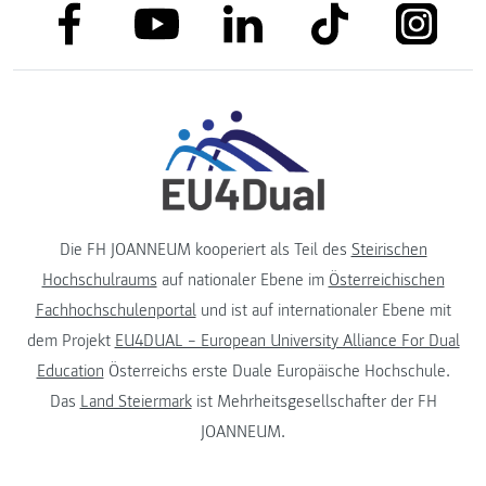
link to facebook
link to tiktok
link to
link to linkedin
link to youtube
Die FH JOANNEUM kooperiert als Teil des
Steirischen
Hochschulraums
auf nationaler Ebene im
Österreichischen
Fachhochschulenportal
und ist auf internationaler Ebene mit
dem Projekt
EU4DUAL – European University Alliance For Dual
Education
Österreichs erste Duale Europäische Hochschule.
Das
Land Steiermark
ist Mehrheitsgesellschafter der FH
JOANNEUM.