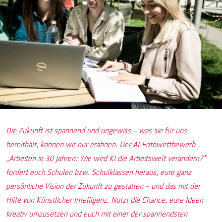
Die Zukunft ist spannend und ungewiss – was sie für uns
bereithält, können wir nur erahnen. Der AI-Fotowettbewerb
„Arbeiten in 30 Jahren: Wie wird KI die Arbeitswelt verändern?”
fordert euch Schulen bzw. Schulklassen heraus, eure ganz
persönliche Vision der Zukunft zu gestalten – und das mit der
Hilfe von Künstlicher Intelligenz. Nutzt die Chance, eure Ideen
kreativ umzusetzen und euch mit einer der spannendsten