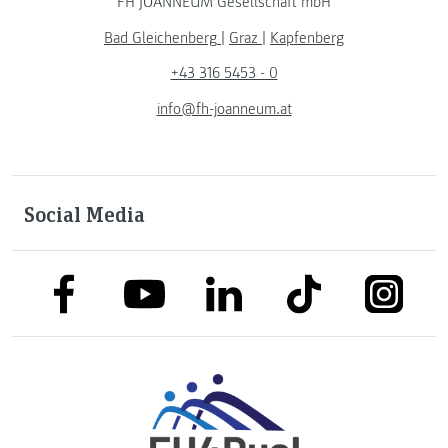
FH JOANNEUM Gesellschaft mbH
Bad Gleichenberg
|
Graz
|
Kapfenberg
+43 316 5453 - 0
info@fh-joanneum.at
Social Media
link to facebook
link to tiktok
link to
link to linkedin
link to youtube